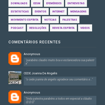
DOWNLOADS
EESM
EFEMÉRIDES
ENTREVISTAS
ESTATISTICAS
EVENTOS
INTERNET
MENSAGENS
MOVIMENTO ESPÍRITA
NOTÍCIAS
PALESTRAS
PODCAST
RESOLUÇÕES
REVISTA ESPÍRITA
VIDEOS
COMENTÁRIOS RECENTES
Anonymous
"parabéns claudio muito boa e esclarecedora sua palestr
a"
CEDE Joanna De Angelis
"o cede joanna de angelis agradece seu comentário.e..."
Anonymous
"linda palestra parabéns a todos em especial a cláudio
👏👏👏"