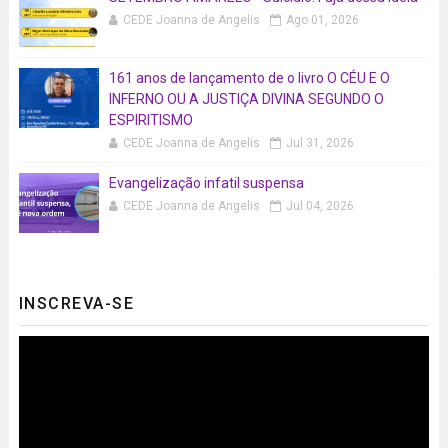
CEDE Joanna de Angelis
Ago 01, 2026
161 anos de lançamento de o livro O CÉU E O
INFERNO OU A JUSTIÇA DIVINA SEGUNDO O
ESPIRITISMO
CEDE Joanna de Angelis
Jul 31, 2026
Evangelização infatil suspensa
CEDE Joanna de Angelis
Jul 04, 2026
INSCREVA-SE