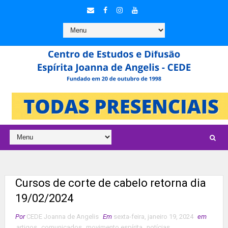
Cursos de corte de cabelo retorna dia
19/02/2024
Por
CEDE Joanna de Angelis
Em
sexta-feira, janeiro 19, 2024
em
artigos
,
comunicados
,
movimento espírita
,
notícias