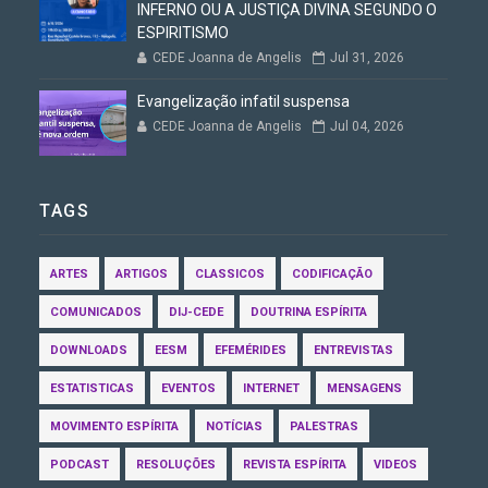
INFERNO OU A JUSTIÇA DIVINA SEGUNDO O
ESPIRITISMO
CEDE Joanna de Angelis
Jul 31, 2026
Evangelização infatil suspensa
CEDE Joanna de Angelis
Jul 04, 2026
TAGS
ARTES
ARTIGOS
CLASSICOS
CODIFICAÇÃO
COMUNICADOS
DIJ-CEDE
DOUTRINA ESPÍRITA
DOWNLOADS
EESM
EFEMÉRIDES
ENTREVISTAS
ESTATISTICAS
EVENTOS
INTERNET
MENSAGENS
MOVIMENTO ESPÍRITA
NOTÍCIAS
PALESTRAS
PODCAST
RESOLUÇÕES
REVISTA ESPÍRITA
VIDEOS