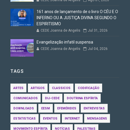
CEDE Joanna de Angelis
Ago 01, 2026
161 anos de lançamento de o livro O CÉU E O
INFERNO OU A JUSTIÇA DIVINA SEGUNDO O
ESPIRITISMO
CEDE Joanna de Angelis
Jul 31, 2026
Evangelização infatil suspensa
CEDE Joanna de Angelis
Jul 04, 2026
TAGS
ARTES
ARTIGOS
CLASSICOS
CODIFICAÇÃO
COMUNICADOS
DIJ-CEDE
DOUTRINA ESPÍRITA
DOWNLOADS
EESM
EFEMÉRIDES
ENTREVISTAS
ESTATISTICAS
EVENTOS
INTERNET
MENSAGENS
MOVIMENTO ESPÍRITA
NOTÍCIAS
PALESTRAS