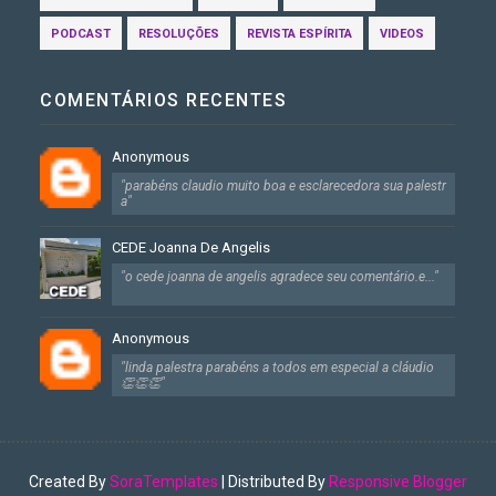
PODCAST
RESOLUÇÕES
REVISTA ESPÍRITA
VIDEOS
COMENTÁRIOS RECENTES
Anonymous
"parabéns claudio muito boa e esclarecedora sua palestr
a"
CEDE Joanna De Angelis
"o cede joanna de angelis agradece seu comentário.e..."
Anonymous
"linda palestra parabéns a todos em especial a cláudio
👏👏👏"
Created By
SoraTemplates
| Distributed By
Responsive Blogger