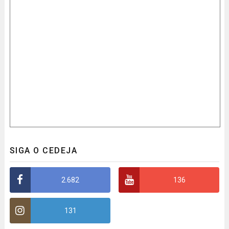
SIGA O CEDEJA
2.682
136
131