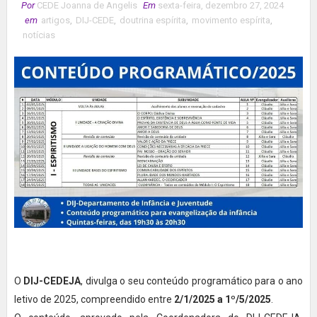
Por
CEDE Joanna de Angelis
Em
sexta-feira, dezembro 27, 2024
em
artigos
,
DIJ-CEDE
,
doutrina espírita
,
movimento espírita
,
notícias
O
DIJ-CEDEJA
, divulga o seu conteúdo programático para o ano
letivo de 2025, compreendido entre
2/1/2025 a 1º/5/2025
.