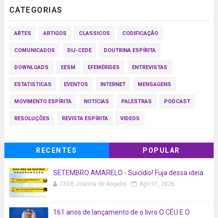
CATEGORIAS
ARTES
ARTIGOS
CLASSICOS
CODIFICAÇÃO
COMUNICADOS
DIJ-CEDE
DOUTRINA ESPÍRITA
DOWNLOADS
EESM
EFEMÉRIDES
ENTREVISTAS
ESTATISTICAS
EVENTOS
INTERNET
MENSAGENS
MOVIMENTO ESPÍRITA
NOTÍCIAS
PALESTRAS
PODCAST
RESOLUÇÕES
REVISTA ESPÍRITA
VIDEOS
RECENTES
POPULAR
SETEMBRO AMARELO - Suicídio! Fuja dessa ideia
CEDE Joanna de Angelis
Ago 01, 2026
161 anos de lançamento de o livro O CÉU E O