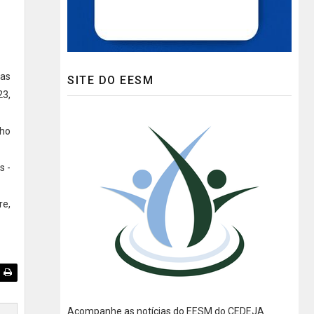
oas
SITE DO EESM
23,
lho
s -
re,
Acompanhe as notícias do EESM do CEDEJA