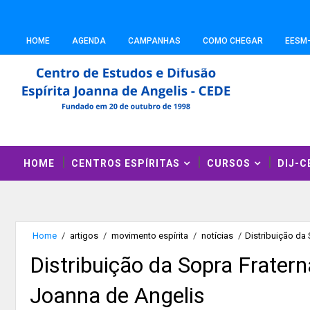
HOME
AGENDA
CAMPANHAS
COMO CHEGAR
EESM
HOME
CENTROS ESPÍRITAS
CURSOS
DIJ-C
Home
/
artigos
/
movimento espírita
/
notícias
/
Distribuição da
Distribuição da Sopra Frater
Joanna de Angelis