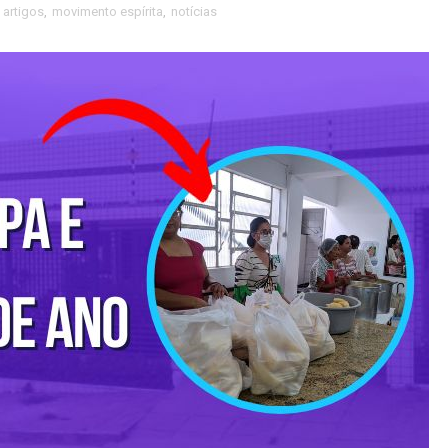
artigos
,
movimento espírita
,
notícias