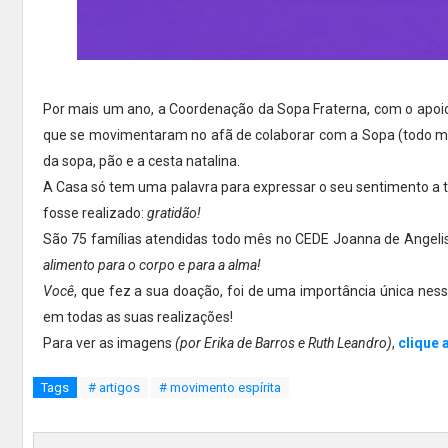
Por mais um ano, a Coordenação da Sopa Fraterna, com o apoio 
que se movimentaram no afã de colaborar com a Sopa (todo mês)
da sopa, pão e a cesta natalina.
A Casa só tem uma palavra para expressar o seu sentimento a t
fosse realizado:
gratidão!
São 75 famílias atendidas todo mês no CEDE Joanna de Angelis, 
alimento para o corpo e para a alma!
Você
, que fez a sua doação, foi de uma importância única ne
em todas as suas realizações!
Para ver as imagens
(por Erika de Barros e Ruth Leandro)
,
clique 
Tags
# artigos
# movimento espírita