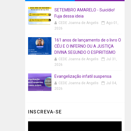
SETEMBRO AMARELO - Suicídio!
Fuja dessa ideia
CEDE Joanna de Angelis
Ago 01,
2026
161 anos de lançamento de o livro O
CÉU E O INFERNO OU A JUSTIÇA
DIVINA SEGUNDO O ESPIRITISMO
CEDE Joanna de Angelis
Jul 31,
2026
Evangelização infatil suspensa
CEDE Joanna de Angelis
Jul 04,
2026
INSCREVA-SE