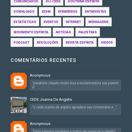
COMUNICADOS
DIJ-CEDE
DOUTRINA ESPÍRITA
DOWNLOADS
EESM
EFEMÉRIDES
ENTREVISTAS
ESTATISTICAS
EVENTOS
INTERNET
MENSAGENS
MOVIMENTO ESPÍRITA
NOTÍCIAS
PALESTRAS
PODCAST
RESOLUÇÕES
REVISTA ESPÍRITA
VIDEOS
COMENTÁRIOS RECENTES
Anonymous
"parabéns claudio muito boa e esclarecedora sua palestr
a"
CEDE Joanna De Angelis
"o cede joanna de angelis agradece seu comentário.e..."
Anonymous
"linda palestra parabéns a todos em especial a cláudio