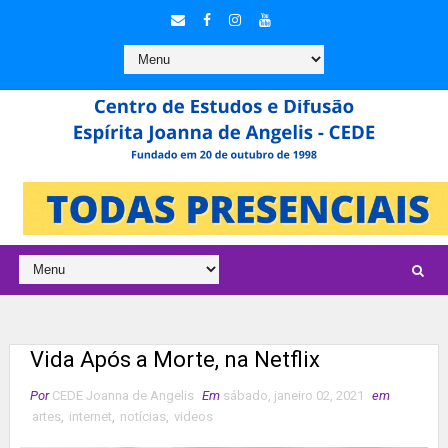
Vida Após a Morte, na Netflix
Por
CEDE Joanna de Angelis
Em
sábado, janeiro 02, 2021
em
artes
,
internet
,
notícias
,
videos