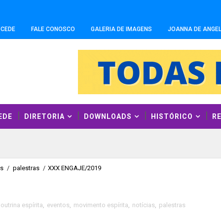
-CEDE
FALE CONOSCO
GALERIA DE IMAGENS
JOANNA DE ANGEL
EDE
DIRETORIA
DOWNLOADS
HISTÓRICO
R
as
/
palestras
/
XXX ENGAJE/2019
outrina espírita
,
eventos
,
movimento espírita
,
notícias
,
palestras