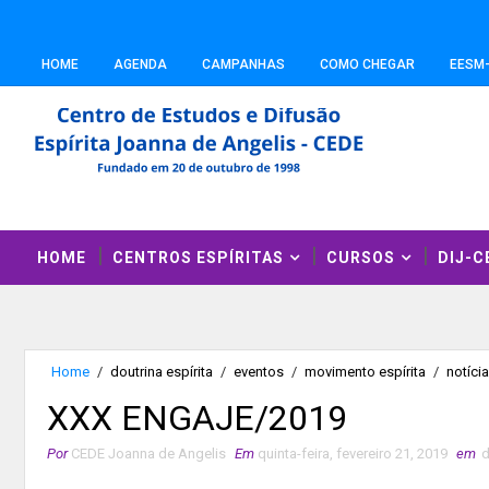
HOME
AGENDA
CAMPANHAS
COMO CHEGAR
EESM
HOME
CENTROS ESPÍRITAS
CURSOS
DIJ-C
Home
/
doutrina espírita
/
eventos
/
movimento espírita
/
notíci
XXX ENGAJE/2019
Por
CEDE Joanna de Angelis
Em
quinta-feira, fevereiro 21, 2019
em
d