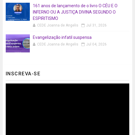
161 anos de lançamento de o livro O CÉU E O
INFERNO OU A JUSTIÇA DIVINA SEGUNDO O
ESPIRITISMO
CEDE Joanna de Angelis
Jul 31, 2026
Evangelização infatil suspensa
CEDE Joanna de Angelis
Jul 04, 2026
INSCREVA-SE