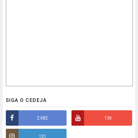
SIGA O CEDEJA
2.682
136
131