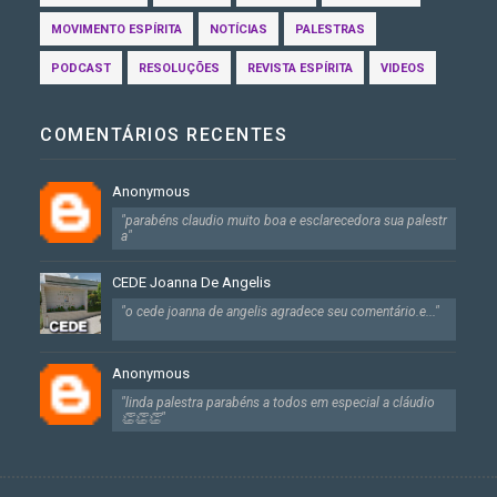
MOVIMENTO ESPÍRITA
NOTÍCIAS
PALESTRAS
PODCAST
RESOLUÇÕES
REVISTA ESPÍRITA
VIDEOS
COMENTÁRIOS RECENTES
Anonymous
"parabéns claudio muito boa e esclarecedora sua palestr
a"
CEDE Joanna De Angelis
"o cede joanna de angelis agradece seu comentário.e..."
Anonymous
"linda palestra parabéns a todos em especial a cláudio
👏👏👏"