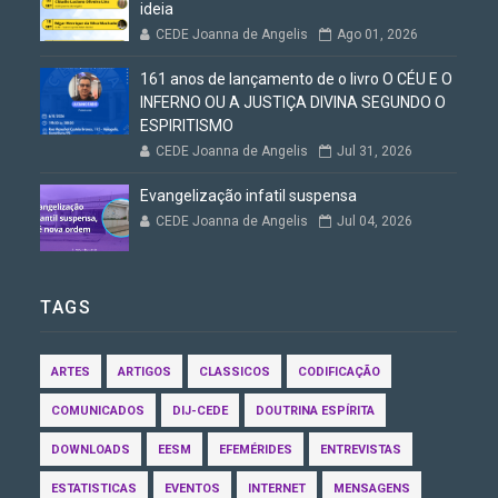
ideia
CEDE Joanna de Angelis
Ago 01, 2026
161 anos de lançamento de o livro O CÉU E O
INFERNO OU A JUSTIÇA DIVINA SEGUNDO O
ESPIRITISMO
CEDE Joanna de Angelis
Jul 31, 2026
Evangelização infatil suspensa
CEDE Joanna de Angelis
Jul 04, 2026
TAGS
ARTES
ARTIGOS
CLASSICOS
CODIFICAÇÃO
COMUNICADOS
DIJ-CEDE
DOUTRINA ESPÍRITA
DOWNLOADS
EESM
EFEMÉRIDES
ENTREVISTAS
ESTATISTICAS
EVENTOS
INTERNET
MENSAGENS