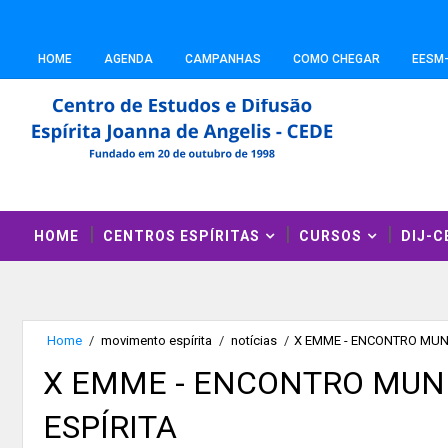
HOME
AGENDA
CAMPANHAS
COMO CHEGAR
EESM
HOME
CENTROS ESPÍRITAS
CURSOS
DIJ-C
Home
/
movimento espírita
/
notícias
/
X EMME - ENCONTRO MUN
X EMME - ENCONTRO MUN
ESPÍRITA