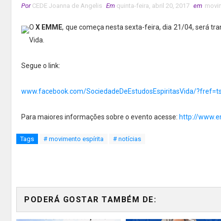
Por
CEDE Joanna de Angelis
Em
quinta-feira, abril 20, 2017
em
movim
O
X EMME
, que começa nesta sexta-feira, dia 21/04, será t
Vida.
Segue o link:
www.facebook.com/SociedadeDeEstudosEspiritasVida/?fref=t
Para maiores informações sobre o evento acesse:
http://www.
Tags
# movimento espírita
# notícias
PODERÁ GOSTAR TAMBÉM DE: