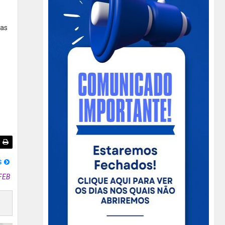
tas
S
FEB