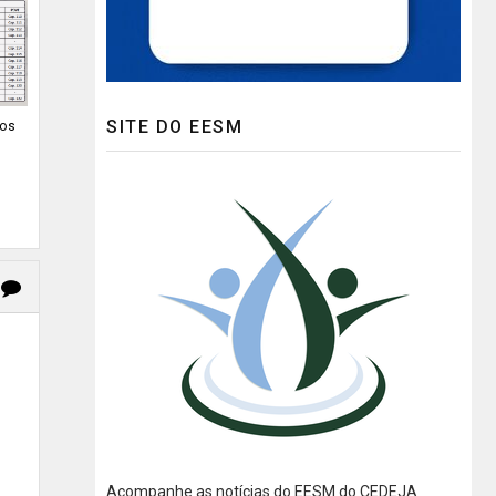
SITE DO EESM
dos
Acompanhe as notícias do EESM do CEDEJA