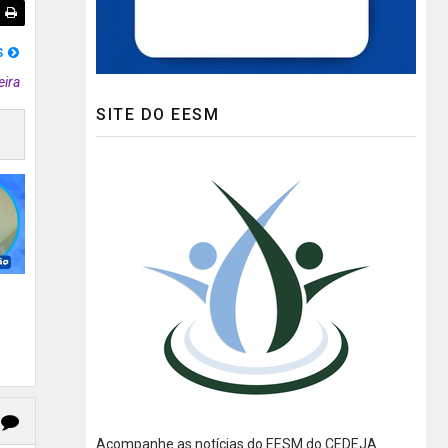
S
eira
SITE DO EESM
Acompanhe as notícias do EESM do CEDEJA