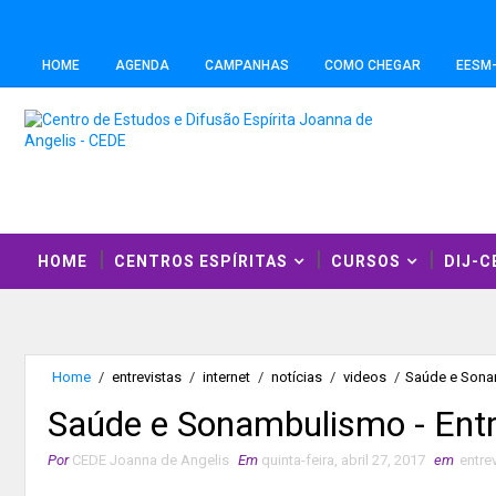
HOME
AGENDA
CAMPANHAS
COMO CHEGAR
EESM
HOME
CENTROS ESPÍRITAS
CURSOS
DIJ-C
Home
/
entrevistas
/
internet
/
notícias
/
videos
/
Saúde e Sonam
Saúde e Sonambulismo - Ent
Por
CEDE Joanna de Angelis
Em
quinta-feira, abril 27, 2017
em
entre