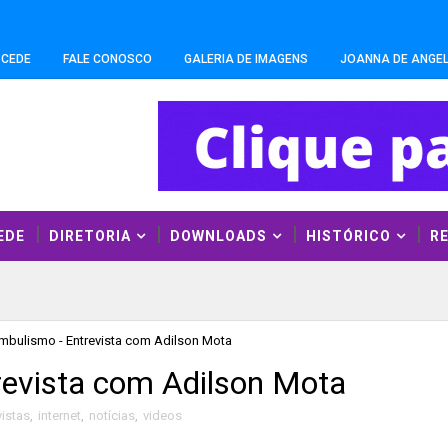
-CEDE
FALE CONOSCO
GALERIA DE IMAGENS
JOANNA DE ANGEL
EDE
DIRETORIA
DOWNLOADS
HISTÓRICO
R
bulismo - Entrevista com Adilson Mota
revista com Adilson Mota
vistas
,
internet
,
notícias
,
videos