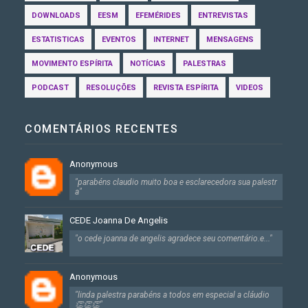
DOWNLOADS
EESM
EFEMÉRIDES
ENTREVISTAS
ESTATISTICAS
EVENTOS
INTERNET
MENSAGENS
MOVIMENTO ESPÍRITA
NOTÍCIAS
PALESTRAS
PODCAST
RESOLUÇÕES
REVISTA ESPÍRITA
VIDEOS
COMENTÁRIOS RECENTES
Anonymous
"parabéns claudio muito boa e esclarecedora sua palestr
a"
CEDE Joanna De Angelis
"o cede joanna de angelis agradece seu comentário.e..."
Anonymous
"linda palestra parabéns a todos em especial a cláudio
👏👏👏"