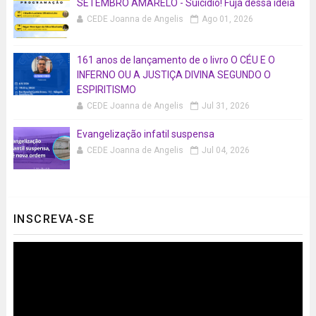
SETEMBRO AMARELO - Suicídio! Fuja dessa ideia
CEDE Joanna de Angelis
Ago 01, 2026
161 anos de lançamento de o livro O CÉU E O
INFERNO OU A JUSTIÇA DIVINA SEGUNDO O
ESPIRITISMO
CEDE Joanna de Angelis
Jul 31, 2026
Evangelização infatil suspensa
CEDE Joanna de Angelis
Jul 04, 2026
INSCREVA-SE