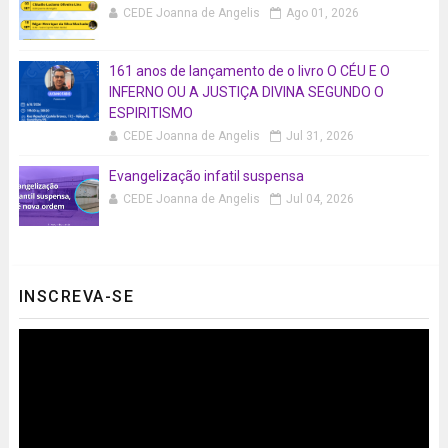
CEDE Joanna de Angelis
Ago 01, 2026
161 anos de lançamento de o livro O CÉU E O
INFERNO OU A JUSTIÇA DIVINA SEGUNDO O
ESPIRITISMO
CEDE Joanna de Angelis
Jul 31, 2026
Evangelização infatil suspensa
CEDE Joanna de Angelis
Jul 04, 2026
INSCREVA-SE