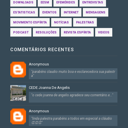
DOWNLOADS
EESM
EFEMÉRIDES
ENTREVISTAS
ESTATISTICAS
EVENTOS
INTERNET
MENSAGENS
MOVIMENTO ESPÍRITA
NOTÍCIAS
PALESTRAS
PODCAST
RESOLUÇÕES
REVISTA ESPÍRITA
VIDEOS
COMENTÁRIOS RECENTES
Anonymous
"parabéns claudio muito boa e esclarecedora sua palestr
a"
CEDE Joanna De Angelis
"o cede joanna de angelis agradece seu comentário.e..."
Anonymous
"linda palestra parabéns a todos em especial a cláudio
👏👏👏"