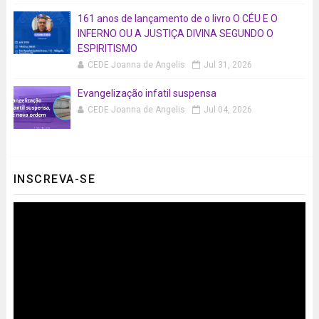
161 anos de lançamento de o livro O CÉU E O
INFERNO OU A JUSTIÇA DIVINA SEGUNDO O
ESPIRITISMO
CEDE Joanna de Angelis
Jul 31, 2026
Evangelização infatil suspensa
CEDE Joanna de Angelis
Jul 04, 2026
INSCREVA-SE