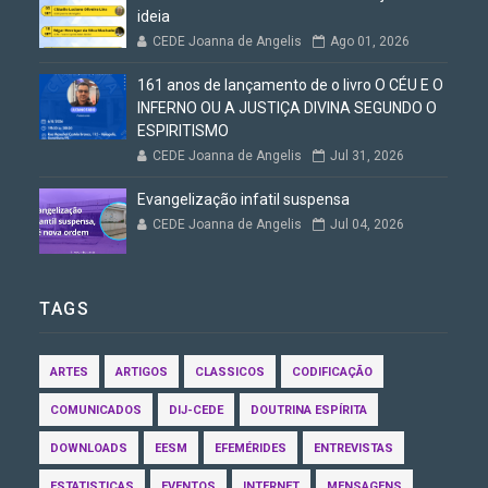
ideia
CEDE Joanna de Angelis
Ago 01, 2026
161 anos de lançamento de o livro O CÉU E O
INFERNO OU A JUSTIÇA DIVINA SEGUNDO O
ESPIRITISMO
CEDE Joanna de Angelis
Jul 31, 2026
Evangelização infatil suspensa
CEDE Joanna de Angelis
Jul 04, 2026
TAGS
ARTES
ARTIGOS
CLASSICOS
CODIFICAÇÃO
COMUNICADOS
DIJ-CEDE
DOUTRINA ESPÍRITA
DOWNLOADS
EESM
EFEMÉRIDES
ENTREVISTAS
ESTATISTICAS
EVENTOS
INTERNET
MENSAGENS