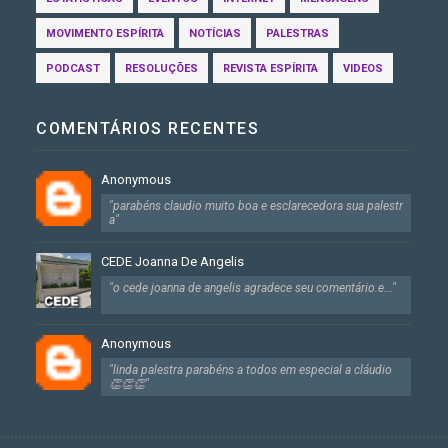
MOVIMENTO ESPÍRITA
NOTÍCIAS
PALESTRAS
PODCAST
RESOLUÇÕES
REVISTA ESPÍRITA
VIDEOS
COMENTÁRIOS RECENTES
Anonymous
"parabéns claudio muito boa e esclarecedora sua palestr
a"
CEDE Joanna De Angelis
"o cede joanna de angelis agradece seu comentário.e..."
Anonymous
"linda palestra parabéns a todos em especial a cláudio
👏👏👏"