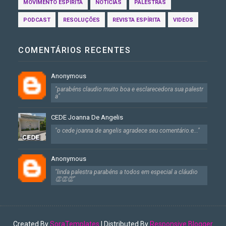
MOVIMENTO ESPÍRITA
NOTÍCIAS
PALESTRAS
PODCAST
RESOLUÇÕES
REVISTA ESPÍRITA
VIDEOS
COMENTÁRIOS RECENTES
Anonymous
"parabéns claudio muito boa e esclarecedora sua palestr
a"
CEDE Joanna De Angelis
"o cede joanna de angelis agradece seu comentário.e..."
Anonymous
"linda palestra parabéns a todos em especial a cláudio
👏👏👏"
Created By
SoraTemplates
| Distributed By
Responsive Blogger