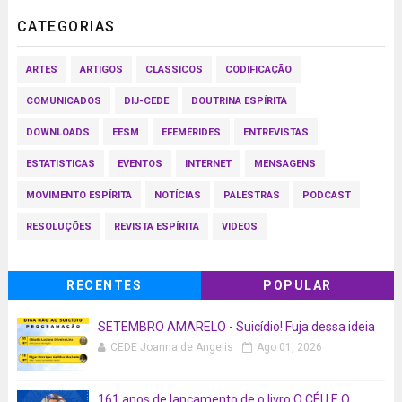
CATEGORIAS
ARTES
ARTIGOS
CLASSICOS
CODIFICAÇÃO
COMUNICADOS
DIJ-CEDE
DOUTRINA ESPÍRITA
DOWNLOADS
EESM
EFEMÉRIDES
ENTREVISTAS
ESTATISTICAS
EVENTOS
INTERNET
MENSAGENS
MOVIMENTO ESPÍRITA
NOTÍCIAS
PALESTRAS
PODCAST
RESOLUÇÕES
REVISTA ESPÍRITA
VIDEOS
RECENTES
POPULAR
SETEMBRO AMARELO - Suicídio! Fuja dessa ideia
CEDE Joanna de Angelis
Ago 01, 2026
161 anos de lançamento de o livro O CÉU E O