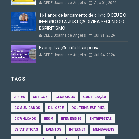
CEDE Joanna de Angelis
Ago 01, 2026
161 anos de lançamento de o livro O CÉU E O
INFERNO OU A JUSTIÇA DIVINA SEGUNDO O
ESPIRITISMO
CEDE Joanna de Angelis
Jul 31, 2026
Evangelização infatil suspensa
CEDE Joanna de Angelis
Jul 04, 2026
TAGS
ARTES
ARTIGOS
CLASSICOS
CODIFICAÇÃO
COMUNICADOS
DIJ-CEDE
DOUTRINA ESPÍRITA
DOWNLOADS
EESM
EFEMÉRIDES
ENTREVISTAS
ESTATISTICAS
EVENTOS
INTERNET
MENSAGENS