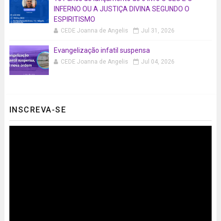
INFERNO OU A JUSTIÇA DIVINA SEGUNDO O
ESPIRITISMO
CEDE Joanna de Angelis
Jul 31, 2026
Evangelização infatil suspensa
CEDE Joanna de Angelis
Jul 04, 2026
INSCREVA-SE